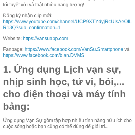
tối tuyệt vời và thật nhiều năng lượng!
Đăng ký nhận clip mới:
https://www.youtube.com/channel/UCP9XTYdyjRcUlsAeOIL
R13Q?sub_confirmation=1
Website:
https://vansuapp.com
Fanpage:
https://www.facebook.com/VanSu.Smartphone
và
https://www.facebook.com/bian.DVMS
1. Ứng dụng Lịch vạn sự,
nhịp sinh học, tử vi, bói,...
cho điện thoại và máy tính
bảng:
Ứng dụng Vạn Sự gồm tập hợp nhiều tính năng hữu ích cho
cuộc sống hoặc bạn cũng có thể dùng để giải trí...