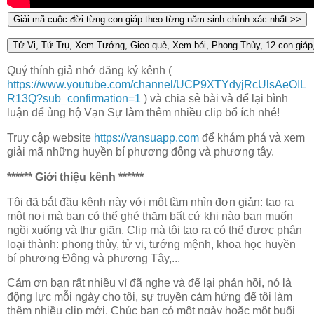
Quý thính giả nhớ đăng ký kênh (
https://www.youtube.com/channel/UCP9XTYdyjRcUlsAeOIL
R13Q?sub_confirmation=1
) và chia sẻ bài và để lại bình
luận để ủng hộ Vạn Sự làm thêm nhiều clip bổ ích nhé!
Truy cập website
https://vansuapp.com
để khám phá và xem
giải mã những huyền bí phương đông và phương tây.
****** Giới thiệu kênh ******
Tôi đã bắt đầu kênh này với một tầm nhìn đơn giản: tạo ra
một nơi mà bạn có thể ghé thăm bất cứ khi nào bạn muốn
ngồi xuống và thư giãn. Clip mà tôi tạo ra có thể được phân
loại thành: phong thủy, tử vi, tướng mệnh, khoa học huyền
bí phương Đông và phương Tây,...
Cảm ơn bạn rất nhiều vì đã nghe và để lại phản hồi, nó là
động lực mỗi ngày cho tôi, sự truyền cảm hứng để tôi làm
thêm nhiều clip mới. Chúc bạn có một ngày hoặc một buổi