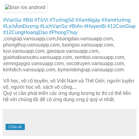
#VạnSự
#Bói
#TửVi
#TướngSố
#XemNgày
#XemHướng
#LịchÂmDương
#LịchVạnSự
#BiAn
#HuyenBi
#12ConGiap
#12CungHoangDao
#PhongThuy
,congiap.vansuapp.com,hoangdao.vansuapp.com,
phongthuy.vansuapp.com, tuongso.vansuapp.com,
tuvi.vansuapp.com, gieoque.vansuapp.com,
giaimabianvutru.vansuapp.com, xemboi.vansuapp.com,
xemngaygio.vansuapp.com, vocotruyen.vansuapp.com,
kinhdich.vansuapp.com, kymondongiap.vansuapp.com
Võ học, võ cổ truyền, võ Việt Nam và Thế Giới, người luyện
võ, người học võ, sách võ công,...
Quý vị cần phát triển các ứng dụng tương tự thì có thể liên
hệ với chúng tôi để có ứng dụng ưng ý quý vị nhất.
Chia sẻ