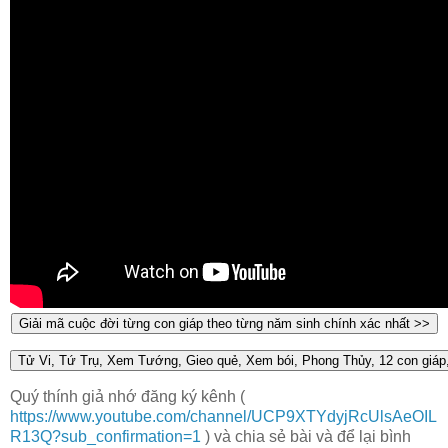
Quý thính giả nhớ đăng ký kênh (
https://www.youtube.com/channel/UCP9XTYdyjRcUlsAeOIL
R13Q?sub_confirmation=1
) và chia sẻ bài và để lại bình