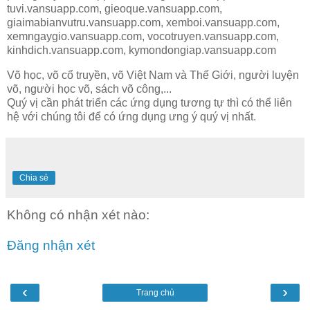
tuvi.vansuapp.com, gieoque.vansuapp.com,
giaimabianvutru.vansuapp.com, xemboi.vansuapp.com,
xemngaygio.vansuapp.com, vocotruyen.vansuapp.com,
kinhdich.vansuapp.com, kymondongiap.vansuapp.com
Võ học, võ cổ truyền, võ Việt Nam và Thế Giới, người luyện
võ, người học võ, sách võ công,...
Quý vị cần phát triển các ứng dụng tương tự thì có thể liên
hệ với chúng tôi để có ứng dụng ưng ý quý vị nhất.
Chia sẻ
Không có nhận xét nào:
Đăng nhận xét
‹
›
Trang chủ