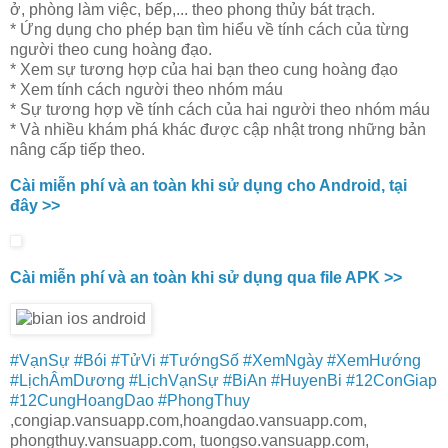
ở, phòng làm việc, bếp,... theo phong thủy bát trạch.
* Ứng dụng cho phép bạn tìm hiểu về tính cách của từng
người theo cung hoàng đạo.
* Xem sự tương hợp của hai bạn theo cung hoàng đạo
* Xem tính cách người theo nhóm máu
* Sự tương hợp về tính cách của hai người theo nhóm máu
* Và nhiều khám phá khác được cập nhật trong những bản
nâng cấp tiếp theo.
Cài miễn phí và an toàn khi sử dụng cho Android, tại
đây >>
Cài miễn phí và an toàn khi sử dụng qua file APK >>
#VạnSự
#Bói
#TửVi
#TướngSố
#XemNgày
#XemHướng
#LịchÂmDương
#LịchVạnSự
#BiAn
#HuyenBi
#12ConGiap
#12CungHoangDao
#PhongThuy
,congiap.vansuapp.com,hoangdao.vansuapp.com,
phongthuy.vansuapp.com, tuongso.vansuapp.com,