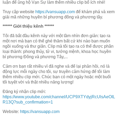
luận để ủng hộ Vạn Sự làm thêm nhiều clip bổ ích nhé!
Truy cập website
https://vansuapp.com
để khám phá và xem
giải mã những huyền bí phương đông và phương tây.
****** Giới thiệu kênh ******
Tôi đã bắt đầu kênh này với một tầm nhìn đơn giản: tạo ra
một nơi mà bạn có thể ghé thăm bất cứ khi nào bạn muốn
ngồi xuống và thư giãn. Clip mà tôi tạo ra có thể được phân
loại thành: phong thủy, tử vi, tướng mệnh, khoa học huyền
bí phương Đông và phương Tây,...
Cảm ơn bạn rất nhiều vì đã nghe và để lại phản hồi, nó là
động lực mỗi ngày cho tôi, sự truyền cảm hứng để tôi làm
thêm nhiều clip mới. Chúc bạn có một ngày hoặc một buổi
tối tuyệt vời và thật nhiều năng lượng!
Đăng ký nhận clip mới:
https://www.youtube.com/channel/UCP9XTYdyjRcUlsAeOIL
R13Q?sub_confirmation=1
Website:
https://vansuapp.com